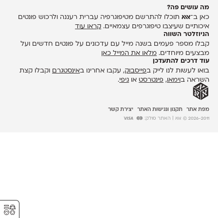
מה עושים פה?
כאן ב־
אאא
תוכלו להתרשם מטיפוגרפיה עברית רעננה ולרכוש פונטים
איכותיים שעיצבו טיפוגרפים עצמאיים.
קראו עוד
הניוזלטר השווה
קבלו מספר פעמים בשנה מייל עם עדכונים על פונטים חדשים ועל
מבצעים מיוחדים.
מלאו את המייל כאן
עוד דרכים להתעדכן
בואו לעשות לנו לייק ב
פייסבוק
, עקבו אחרינו ב
אינסטגרם
וקבלו קצת
השראה ב
וימאו
,
פינטרסט
או
גיפי
.
מפת אתר
תקנון ונגישות האתר
יצירת קשר
2026-2011 © אאא
| האתר סולק:
⚥︎