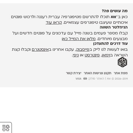
מה עושים פה?
כאן ב־
אאא
תוכלו להתרשם מטיפוגרפיה עברית רעננה ולרכוש פונטים
איכותיים שעיצבו טיפוגרפים עצמאיים.
קראו עוד
הניוזלטר השווה
קבלו מספר פעמים בשנה מייל עם עדכונים על פונטים חדשים ועל
מבצעים מיוחדים.
מלאו את המייל כאן
עוד דרכים להתעדכן
בואו לעשות לנו לייק ב
פייסבוק
, עקבו אחרינו ב
אינסטגרם
וקבלו קצת
השראה ב
וימאו
,
פינטרסט
או
גיפי
.
מפת אתר
תקנון ונגישות האתר
יצירת קשר
2026-2011 © אאא
| האתר סולק:
⚥︎