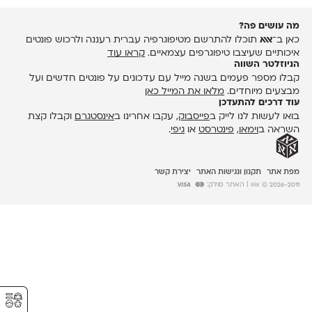
מה עושים פה?
כאן ב־
אאא
תוכלו להתרשם מטיפוגרפיה עברית רעננה ולרכוש פונטים
איכותיים שעיצבו טיפוגרפים עצמאיים.
קראו עוד
הניוזלטר השווה
קבלו מספר פעמים בשנה מייל עם עדכונים על פונטים חדשים ועל
מבצעים מיוחדים.
מלאו את המייל כאן
עוד דרכים להתעדכן
בואו לעשות לנו לייק ב
פייסבוק
, עקבו אחרינו ב
אינסטגרם
וקבלו קצת
השראה ב
וימאו
,
פינטרסט
או
גיפי
.
מפת אתר
תקנון ונגישות האתר
יצירת קשר
2026-2011 © אאא
| האתר סולק:
⚥︎