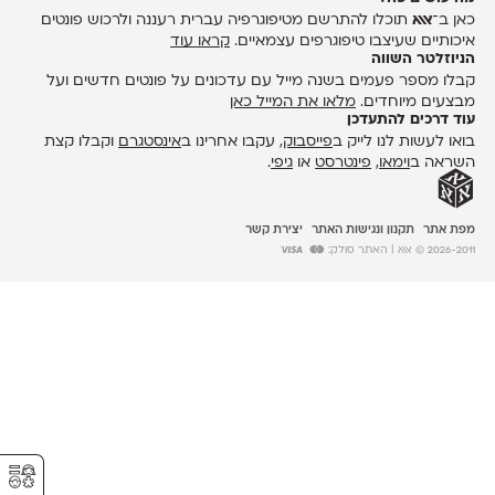
כאן ב־
אאא
תוכלו להתרשם מטיפוגרפיה עברית רעננה ולרכוש פונטים
איכותיים שעיצבו טיפוגרפים עצמאיים.
קראו עוד
הניוזלטר השווה
קבלו מספר פעמים בשנה מייל עם עדכונים על פונטים חדשים ועל
מבצעים מיוחדים.
מלאו את המייל כאן
עוד דרכים להתעדכן
בואו לעשות לנו לייק ב
פייסבוק
, עקבו אחרינו ב
אינסטגרם
וקבלו קצת
השראה ב
וימאו
,
פינטרסט
או
גיפי
.
מפת אתר
תקנון ונגישות האתר
יצירת קשר
2026-2011 © אאא
| האתר סולק:
⚥︎