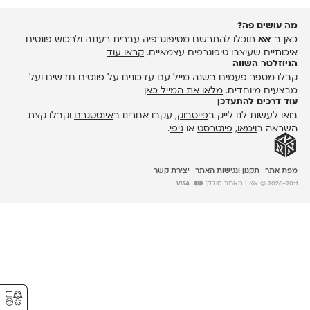
מה עושים פה?
כאן ב־
אאא
תוכלו להתרשם מטיפוגרפיה עברית רעננה ולרכוש פונטים
איכותיים שעיצבו טיפוגרפים עצמאיים.
קראו עוד
הניוזלטר השווה
קבלו מספר פעמים בשנה מייל עם עדכונים על פונטים חדשים ועל
מבצעים מיוחדים.
מלאו את המייל כאן
עוד דרכים להתעדכן
בואו לעשות לנו לייק ב
פייסבוק
, עקבו אחרינו ב
אינסטגרם
וקבלו קצת
השראה ב
וימאו
,
פינטרסט
או
גיפי
.
מפת אתר
תקנון ונגישות האתר
יצירת קשר
2026-2011 © אאא
| האתר סולק:
⚥︎