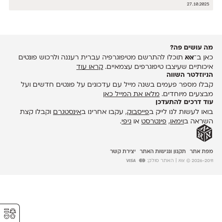
27.10.2025
מה עושים פה?
כאן ב־
אאא
תוכלו להתרשם מטיפוגרפיה עברית רעננה ולרכוש פונטים
איכותיים שעיצבו טיפוגרפים עצמאיים.
קראו עוד
הניוזלטר השווה
קבלו מספר פעמים בשנה מייל עם עדכונים על פונטים חדשים ועל
מבצעים מיוחדים.
מלאו את המייל כאן
עוד דרכים להתעדכן
בואו לעשות לנו לייק ב
פייסבוק
, עקבו אחרינו ב
אינסטגרם
וקבלו קצת
השראה ב
וימאו
,
פינטרסט
או
גיפי
.
מפת אתר
תקנון ונגישות האתר
יצירת קשר
2026-2011 © אאא
| האתר סולק:
⚥︎