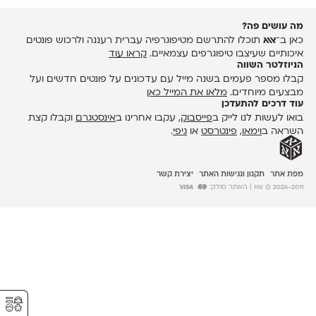
מה עושים פה?
כאן ב־
אאא
תוכלו להתרשם מטיפוגרפיה עברית רעננה ולרכוש פונטים
איכותיים שעיצבו טיפוגרפים עצמאיים.
קראו עוד
הניוזלטר השווה
קבלו מספר פעמים בשנה מייל עם עדכונים על פונטים חדשים ועל
מבצעים מיוחדים.
מלאו את המייל כאן
עוד דרכים להתעדכן
בואו לעשות לנו לייק ב
פייסבוק
, עקבו אחרינו ב
אינסטגרם
וקבלו קצת
השראה ב
וימאו
,
פינטרסט
או
גיפי
.
מפת אתר
תקנון ונגישות האתר
יצירת קשר
2026-2011 © אאא
| האתר סולק:
⚥︎