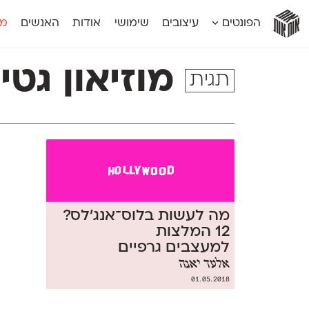
אות
אות
אות
אות
אות
הפונטים
עיצובים
שימושי
אודות
האנשים
מג
אות
אוונטה
אמביוולנטי קומפרסט
מוגרבי דיספל
אטלס
אמביוולנטי רחב
מוגרבי טקס
מוזיאון גטי
תגית
אינדקס
אנומליה
מכמורת
אינדקס מונו
אסימון דו־לשוני
מכמורת מעו
אלמוני
אפק
מקומי
אלמוני צר
בר־לב
נוילנד
אמביוולנטי נורמל
גלוריה
סטנגה
אמביוולנטי צר
לוי
סינופסיס
מה לעשות בלוס־אנג'לס?
12 המלצות
למעצבים גרפיים
אלעד יאנה
01.05.2018