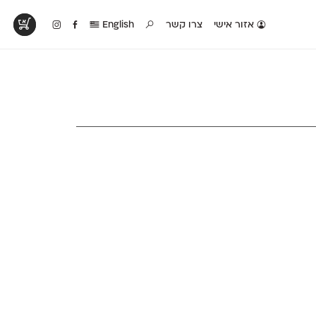
אזור אישי
צרו קשר
English
טים בפעולה
קטלוג להדפסה
טבלת השוואה
לראות עיצובים
לאלו שאוהבים לבחון
טבלה עם כל המאפיינים
פים שנעשו עם
פונטים על־גבי דף A4
של הפונטים שלנו זה
ונטים שלנו
לבן מולבן
לצד זה