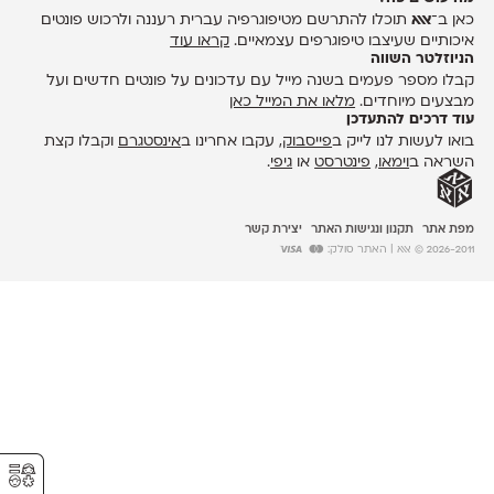
כאן ב־
אאא
תוכלו להתרשם מטיפוגרפיה עברית רעננה ולרכוש פונטים
איכותיים שעיצבו טיפוגרפים עצמאיים.
קראו עוד
הניוזלטר השווה
קבלו מספר פעמים בשנה מייל עם עדכונים על פונטים חדשים ועל
מבצעים מיוחדים.
מלאו את המייל כאן
עוד דרכים להתעדכן
בואו לעשות לנו לייק ב
פייסבוק
, עקבו אחרינו ב
אינסטגרם
וקבלו קצת
השראה ב
וימאו
,
פינטרסט
או
גיפי
.
מפת אתר
תקנון ונגישות האתר
יצירת קשר
2026-2011 © אאא
| האתר סולק:
⚥︎