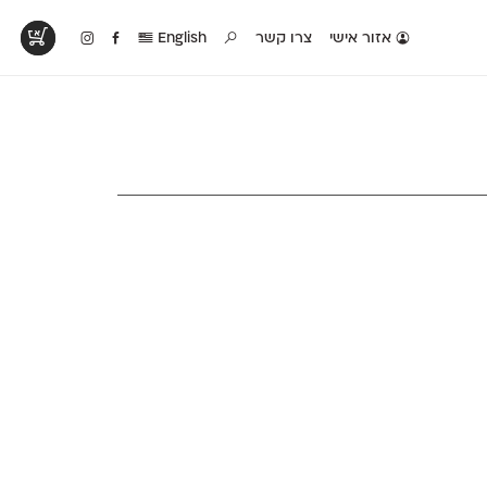
אזור אישי
צרו קשר
English
טים בפעולה
קטלוג להדפסה
טבלת השוואה
לראות עיצובים
לאלו שאוהבים לבחון
טבלה עם כל המאפיינים
פים שנעשו עם
פונטים על־גבי דף A4
של הפונטים שלנו זה
ונטים שלנו
לבן מולבן
לצד זה