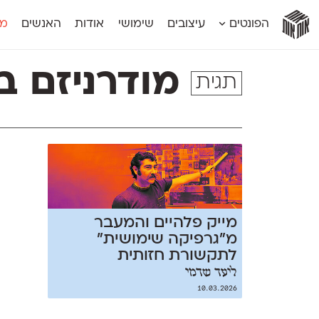
אות
אות
אות
אות
אות
הפונטים
עיצובים
שימושי
אודות
האנשים
מג
אות
אוונטה
אמביוולנטי קומפרסט
מוגרבי דיספל
אטלס
אמביוולנטי רחב
מוגרבי טקס
מודרניזם ב
תגית
אינדקס
אנומליה
מכמורת
אינדקס מונו
אסימון דו־לשוני
מכמורת מעו
אלמוני
אפק
מקומי
אלמוני צר
בר־לב
נוילנד
אמביוולנטי נורמל
גלוריה
סטנגה
אמביוולנטי צר
לוי
סינופסיס
מייק פלהיים והמעבר
מ״גרפיקה שימושית״
לתקשורת חזותית
ליעד שדמי
10.03.2026