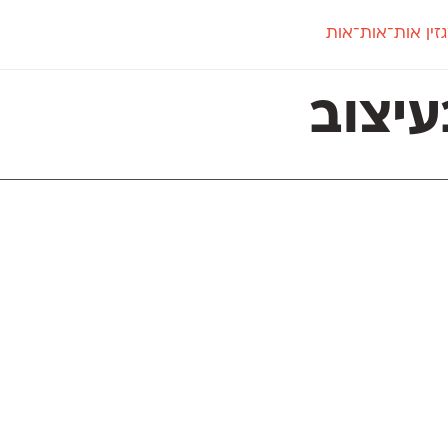
זין אות־אות־אות
חדש
חדש
יי
פלוני
קארמה
חדש
ט
פלוני יד
קדם סנס
עיצוב
פלוני מעוגל
קדם סריף
פונ
גל
פלוני צר
קרוואן
בואו 
מטרי
פעמון
שלוק
הפ
פריימריז
תעמולה
פרנק־רי
פרנק־רי צר