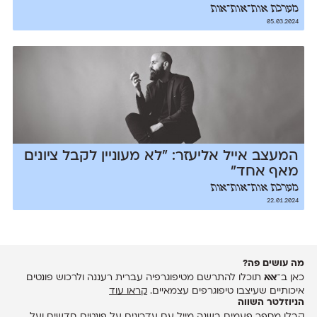
מערכת אות־אות־אות
05.03.2024
המעצב אייל אליעזר: ״לא מעוניין לקבל ציונים
מאף אחד״
מערכת אות־אות־אות
22.01.2024
מה עושים פה?
כאן ב־
אאא
תוכלו להתרשם מטיפוגרפיה עברית רעננה ולרכוש פונטים
איכותיים שעיצבו טיפוגרפים עצמאיים.
קראו עוד
הניוזלטר השווה
קבלו מספר פעמים בשנה מייל עם עדכונים על פונטים חדשים ועל