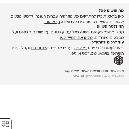
מה עושים פה?
כאן ב־
אאא
תוכלו להתרשם מטיפוגרפיה עברית רעננה ולרכוש פונטים
איכותיים שעיצבו טיפוגרפים עצמאיים.
קראו עוד
הניוזלטר השווה
קבלו מספר פעמים בשנה מייל עם עדכונים על פונטים חדשים ועל
מבצעים מיוחדים.
מלאו את המייל כאן
עוד דרכים להתעדכן
בואו לעשות לנו לייק ב
פייסבוק
, עקבו אחרינו ב
אינסטגרם
וקבלו קצת
השראה ב
וימאו
,
פינטרסט
או
גיפי
.
מפת אתר
תקנון ונגישות האתר
יצירת קשר
2026-2011 © אאא
| האתר סולק:
⚥︎