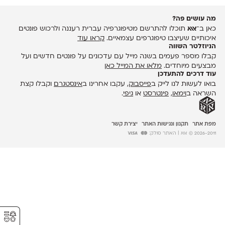
מה עושים פה?
כאן ב־
אאא
תוכלו להתרשם מטיפוגרפיה עברית רעננה ולרכוש פונטים
איכותיים שעיצבו טיפוגרפים עצמאיים.
קראו עוד
הניוזלטר השווה
קבלו מספר פעמים בשנה מייל עם עדכונים על פונטים חדשים ועל
מבצעים מיוחדים.
מלאו את המייל כאן
עוד דרכים להתעדכן
בואו לעשות לנו לייק ב
פייסבוק
, עקבו אחרינו ב
אינסטגרם
וקבלו קצת
השראה ב
וימאו
,
פינטרסט
או
גיפי
.
מפת אתר
תקנון ונגישות האתר
יצירת קשר
2026-2011 © אאא
| האתר סולק:
⚥︎