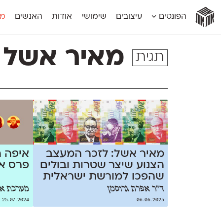
אות
אות
אות
אות
אות
הפונטים
עיצובים
שימושי
אודות
האנשים
מג
אות
אוונטה
אמביוולנטי קומפרסט
מוגרבי דיספל
אטלס
אמביוולנטי רחב
מוגרבי טקס
מאיר אשל
תגית
אינדקס
אנומליה
מכמורת
אינדקס מונו
אסימון דו־לשוני
מכמורת מעו
אלמוני
אפק
מקומי
אלמוני צר
בר־לב
נוילנד
אמביוולנטי נורמל
גלוריה
סטנגה
אמביוולנטי צר
לוי
סינופסיס
מאיר אשל: לזכר המעצב
איפה ה
הצנוע שיצר שטרות ובולים
פרס אאא
שהפכו למורשת ישראלית
ד"ר אפרת גרוסמן
מערכת או
25.07.2024
06.06.2025