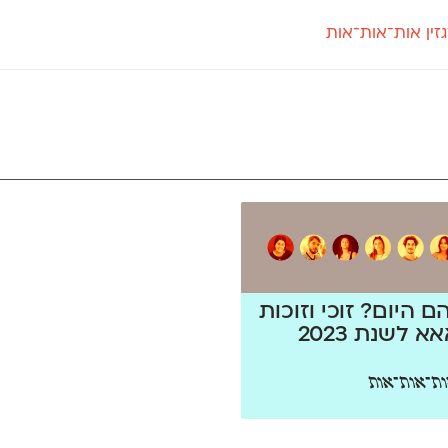
זין אות־אות־אות
חדש
חדש
יי
פלוני
קארמה
חדש
ט
פלוני יד
קדם סנס
פלוני מעוגל
קדם סריף
פונ
גל
פלוני צר
קרוואן
בואו 
מטרי
פעמון
שלוק
הפ
פריימריז
תעמולה
פרנק־רי
פרנק־רי צר
ם היום? זוכי וזוכות
 לשנת 2023
ת־אות־אות