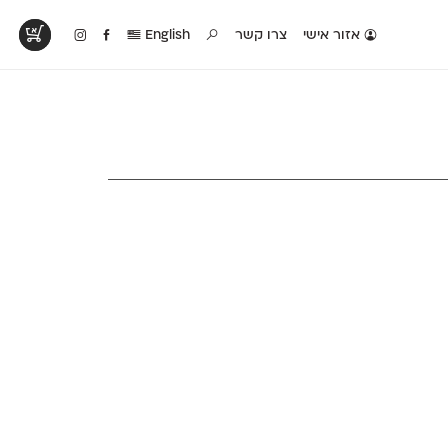
אזור אישי
צרו קשר
English
טים בפעולה
קטלוג להדפסה
טבלת השוואה
לראות עיצובים
לאלו שאוהבים לבחון
טבלה עם כל המאפיינים
פים שנעשו עם
פונטים על־גבי דף A4
של הפונטים שלנו זה
ונטים שלנו
לבן מולבן
לצד זה