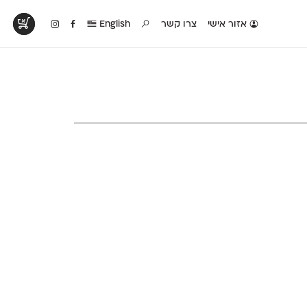
אזור אישי
צרו קשר
English
טים בפעולה
קטלוג להדפסה
טבלת השוואה
לראות עיצובים
לאלו שאוהבים לבחון
טבלה עם כל המאפיינים
פים שנעשו עם
פונטים על־גבי דף A4
של הפונטים שלנו זה
ונטים שלנו
לבן מולבן
לצד זה