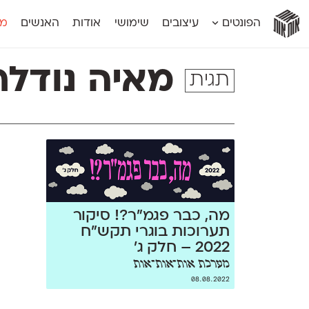
אות
אות
אות
אות
אות
הפונטים
עיצובים
שימושי
אודות
האנשים
מג
אות
אוונטה
אמביוולנטי קומפרסט
מוגרבי דיספל
אטלס
אמביוולנטי רחב
מוגרבי טקס
מאיה נודלר
תגית
אינדקס
אנומליה
מכמורת
אינדקס מונו
אסימון דו־לשוני
מכמורת מעו
אלמוני
אפק
מקומי
אלמוני צר
בר־לב
נוילנד
אמביוולנטי נורמל
גלוריה
סטנגה
אמביוולנטי צר
לוי
סינופסיס
מה, כבר פגמ״ר?! סיקור
תערוכות בוגרי תקש״ח
2022 – חלק ג׳
מערכת אות־אות־אות
08.08.2022