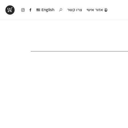
אזור אישי
צרו קשר
English
טים בפעולה
קטלוג להדפסה
טבלת השוואה
לראות עיצובים
לאלו שאוהבים לבחון
טבלה עם כל המאפיינים
פים שנעשו עם
פונטים על־גבי דף A4
של הפונטים שלנו זה
ונטים שלנו
לבן מולבן
לצד זה