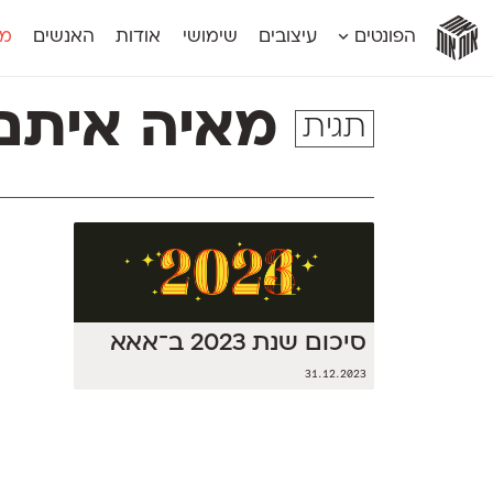
אות
אות
אות
אות
אות
הפונטים
עיצובים
שימושי
אודות
האנשים
מג
אות
אוונטה
אמביוולנטי קומפרסט
מוגרבי דיספל
אטלס
אמביוולנטי רחב
מוגרבי טקס
מאיה איתם
תגית
אינדקס
אנומליה
מכמורת
אינדקס מונו
אסימון דו־לשוני
מכמורת מעו
אלמוני
אפק
מקומי
אלמוני צר
בר־לב
נוילנד
אמביוולנטי נורמל
גלוריה
סטנגה
אמביוולנטי צר
לוי
סינופסיס
סיכום שנת 2023 ב־אאא
31.12.2023