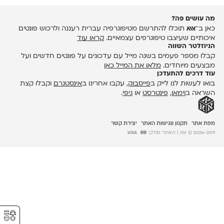
מה עושים פה?
כאן ב־
אאא
תוכלו להתרשם מטיפוגרפיה עברית רעננה ולרכוש פונטים
איכותיים שעיצבו טיפוגרפים עצמאיים.
קראו עוד
הניוזלטר השווה
קבלו מספר פעמים בשנה מייל עם עדכונים על פונטים חדשים ועל
מבצעים מיוחדים.
מלאו את המייל כאן
עוד דרכים להתעדכן
בואו לעשות לנו לייק ב
פייסבוק
, עקבו אחרינו ב
אינסטגרם
וקבלו קצת
השראה ב
וימאו
,
פינטרסט
או
גיפי
.
מפת אתר
תקנון ונגישות האתר
יצירת קשר
2026-2011 © אאא
| האתר סולק:
⚥︎