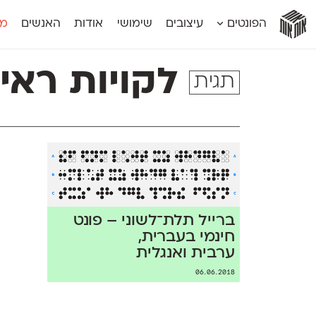
אות
אות
אות
אות
אות
הפונטים
עיצובים
שימושי
אודות
האנשים
מג
אות
אוונטה
אמביוולנטי קומפרסט
מוגרבי דיספל
אטלס
אמביוולנטי רחב
מוגרבי טקס
לקויות ראיי
תגית
אינדקס
אנומליה
מכמורת
אינדקס מונו
אסימון דו־לשוני
מכמורת מעו
אלמוני
אפק
מקומי
אלמוני צר
בר־לב
נוילנד
אמביוולנטי נורמל
גלוריה
סטנגה
אמביוולנטי צר
לוי
סינופסיס
ברייל תלת־לשוני – פונט
חינמי בעברית,
ערבית ואנגלית
06.06.2018