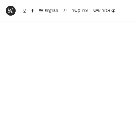
אזור אישי
צרו קשר
English
טים בפעולה
קטלוג להדפסה
טבלת השוואה
לראות עיצובים
לאלו שאוהבים לבחון
טבלה עם כל המאפיינים
פים שנעשו עם
פונטים על־גבי דף A4
של הפונטים שלנו זה
ונטים שלנו
לבן מולבן
לצד זה