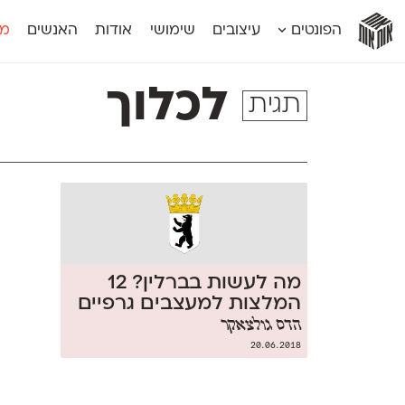
אות
אות
אות
אות
אות
הפונטים
עיצובים
שימושי
אודות
האנשים
מג
אות
אוונטה
אמביוולנטי קומפרסט
מוגרבי דיספל
אטלס
אמביוולנטי רחב
מוגרבי טקס
לכלוך
תגית
אינדקס
אנומליה
מכמורת
אינדקס מונו
אסימון דו־לשוני
מכמורת מעו
אלמוני
אפק
מקומי
אלמוני צר
בר־לב
נוילנד
אמביוולנטי נורמל
גלוריה
סטנגה
אמביוולנטי צר
לוי
סינופסיס
מה לעשות בברלין? 12
המלצות למעצבים גרפיים
הדס גולצאקר
20.06.2018