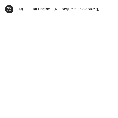
אזור אישי
צרו קשר
English
טים בפעולה
קטלוג להדפסה
טבלת השוואה
לראות עיצובים
לאלו שאוהבים לבחון
טבלה עם כל המאפיינים
פים שנעשו עם
פונטים על־גבי דף A4
של הפונטים שלנו זה
ונטים שלנו
לבן מולבן
לצד זה