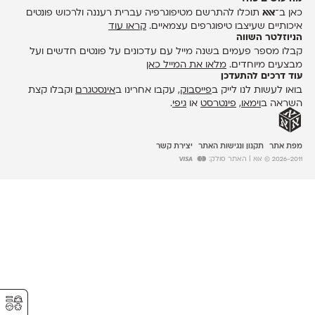
כאן ב־
אאא
תוכלו להתרשם מטיפוגרפיה עברית רעננה ולרכוש פונטים
איכותיים שעיצבו טיפוגרפים עצמאיים.
קראו עוד
הניוזלטר השווה
קבלו מספר פעמים בשנה מייל עם עדכונים על פונטים חדשים ועל
מבצעים מיוחדים.
מלאו את המייל כאן
עוד דרכים להתעדכן
בואו לעשות לנו לייק ב
פייסבוק
, עקבו אחרינו ב
אינסטגרם
וקבלו קצת
השראה ב
וימאו
,
פינטרסט
או
גיפי
.
מפת אתר
תקנון ונגישות האתר
יצירת קשר
2026-2011 © אאא
| האתר סולק:
⚥︎