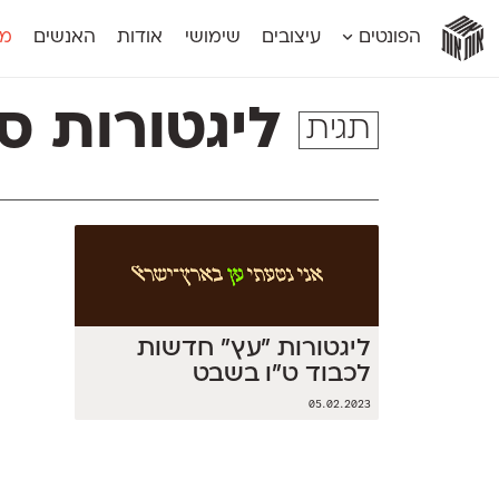
אות
אות
אות
אות
אות
הפונטים
עיצובים
שימושי
אודות
האנשים
מג
אות
אוונטה
אמביוולנטי קומפרסט
מוגרבי דיספל
אטלס
אמביוולנטי רחב
מוגרבי טקס
ליגטורות סו
תגית
אינדקס
אנומליה
מכמורת
אינדקס מונו
אסימון דו־לשוני
מכמורת מעו
אלמוני
אפק
מקומי
אלמוני צר
בר־לב
נוילנד
אמביוולנטי נורמל
גלוריה
סטנגה
אמביוולנטי צר
לוי
סינופסיס
ליגטורות ״עץ״ חדשות
לכבוד ט״ו בשבט
05.02.2023