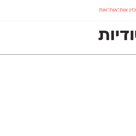
זין אות־אות־אות
חדש
חדש
יי
פלוני
קארמה
חדש
ט
פלוני יד
קדם סנס
דיות
פלוני מעוגל
קדם סריף
פונ
גל
פלוני צר
קרוואן
בואו 
מטרי
פעמון
שלוק
הפ
פריימריז
תעמולה
פרנק־רי
פרנק־רי צר