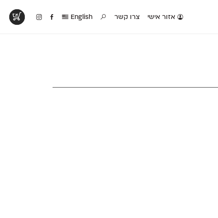
אזור אישי
צרו קשר
English
טים בפעולה
קטלוג להדפסה
טבלת השוואה
לראות עיצובים
לאלו שאוהבים לבחון
טבלה עם כל המאפיינים
פים שנעשו עם
פונטים על־גבי דף A4
של הפונטים שלנו זה
ונטים שלנו
לבן מולבן
לצד זה