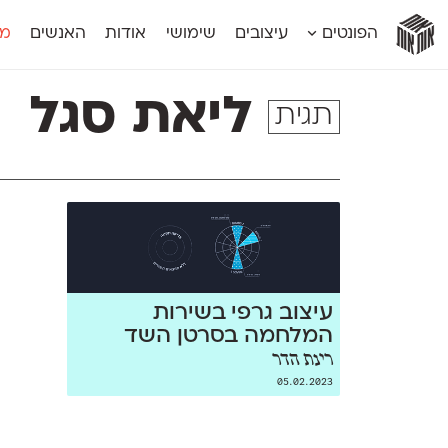
אות
אות
אות
אות
אות
הפונטים
עיצובים
שימושי
אודות
האנשים
מג
אות
אוונטה
אמביוולנטי קומפרסט
מוגרבי דיספל
אטלס
אמביוולנטי רחב
מוגרבי טקס
ליאת סגל
תגית
אינדקס
אנומליה
מכמורת
אינדקס מונו
אסימון דו־לשוני
מכמורת מעו
אלמוני
אפק
מקומי
אלמוני צר
בר־לב
נוילנד
אמביוולנטי נורמל
גלוריה
סטנגה
אמביוולנטי צר
לוי
סינופסיס
עיצוב גרפי בשירות
המלחמה בסרטן השד
רינת הדר
05.02.2023