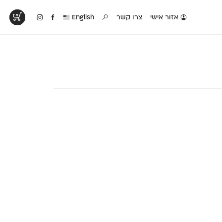
אזור אישי
צרו קשר
English
טים בפעולה
קטלוג להדפסה
טבלת השוואה
לראות עיצובים
לאלו שאוהבים לבחון
טבלה עם כל המאפיינים
פים שנעשו עם
פונטים על־גבי דף A4
של הפונטים שלנו זה
ונטים שלנו
לבן מולבן
לצד זה