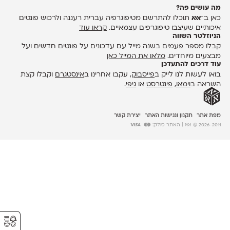
מה עושים פה?
כאן ב־
אאא
תוכלו להתרשם מטיפוגרפיה עברית רעננה ולרכוש פונטים
איכותיים שעיצבו טיפוגרפים עצמאיים.
קראו עוד
הניוזלטר השווה
קבלו מספר פעמים בשנה מייל עם עדכונים על פונטים חדשים ועל
מבצעים מיוחדים.
מלאו את המייל כאן
עוד דרכים להתעדכן
בואו לעשות לנו לייק ב
פייסבוק
, עקבו אחרינו ב
אינסטגרם
וקבלו קצת
השראה ב
וימאו
,
פינטרסט
או
גיפי
.
מפת אתר
תקנון ונגישות האתר
יצירת קשר
2026-2011 © אאא
| האתר סולק:
⚥︎