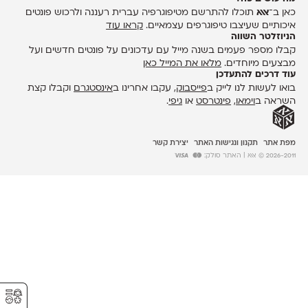
כאן ב־
אאא
תוכלו להתרשם מטיפוגרפיה עברית רעננה ולרכוש פונטים
איכותיים שעיצבו טיפוגרפים עצמאיים.
קראו עוד
הניוזלטר השווה
קבלו מספר פעמים בשנה מייל עם עדכונים על פונטים חדשים ועל
מבצעים מיוחדים.
מלאו את המייל כאן
עוד דרכים להתעדכן
בואו לעשות לנו לייק ב
פייסבוק
, עקבו אחרינו ב
אינסטגרם
וקבלו קצת
השראה ב
וימאו
,
פינטרסט
או
גיפי
.
מפת אתר
תקנון ונגישות האתר
יצירת קשר
2026-2011 © אאא
| האתר סולק:
⚥︎