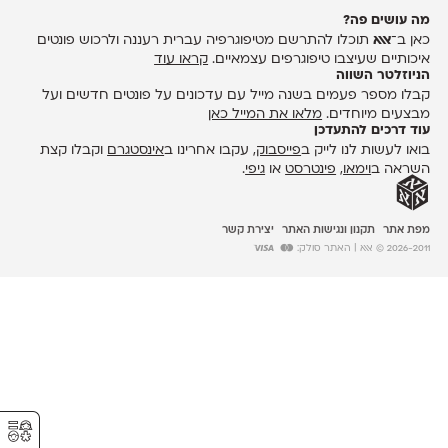
מה עושים פה?
כאן ב־
אאא
תוכלו להתרשם מטיפוגרפיה עברית רעננה ולרכוש פונטים
איכותיים שעיצבו טיפוגרפים עצמאיים.
קראו עוד
הניוזלטר השווה
קבלו מספר פעמים בשנה מייל עם עדכונים על פונטים חדשים ועל
מבצעים מיוחדים.
מלאו את המייל כאן
עוד דרכים להתעדכן
בואו לעשות לנו לייק ב
פייסבוק
, עקבו אחרינו ב
אינסטגרם
וקבלו קצת
השראה ב
וימאו
,
פינטרסט
או
גיפי
.
מפת אתר
תקנון ונגישות האתר
יצירת קשר
2026-2011 © אאא
| האתר סולק:
⚥︎