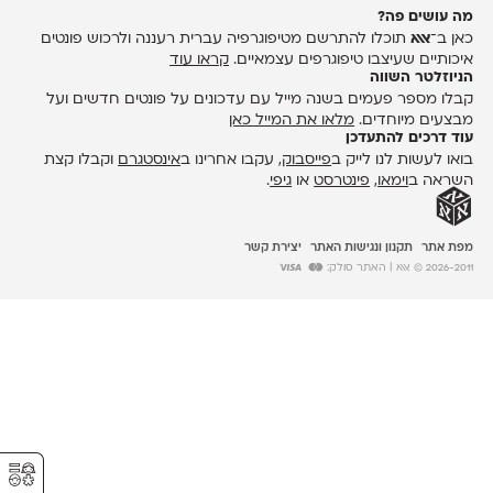
מה עושים פה?
כאן ב־
אאא
תוכלו להתרשם מטיפוגרפיה עברית רעננה ולרכוש פונטים
איכותיים שעיצבו טיפוגרפים עצמאיים.
קראו עוד
הניוזלטר השווה
קבלו מספר פעמים בשנה מייל עם עדכונים על פונטים חדשים ועל
מבצעים מיוחדים.
מלאו את המייל כאן
עוד דרכים להתעדכן
בואו לעשות לנו לייק ב
פייסבוק
, עקבו אחרינו ב
אינסטגרם
וקבלו קצת
השראה ב
וימאו
,
פינטרסט
או
גיפי
.
מפת אתר
תקנון ונגישות האתר
יצירת קשר
2026-2011 © אאא
| האתר סולק:
⚥︎