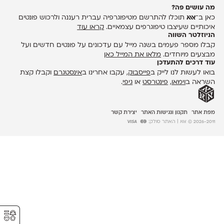
מה עושים פה?
כאן ב־
אאא
תוכלו להתרשם מטיפוגרפיה עברית רעננה ולרכוש פונטים
איכותיים שעיצבו טיפוגרפים עצמאיים.
קראו עוד
הניוזלטר השווה
קבלו מספר פעמים בשנה מייל עם עדכונים על פונטים חדשים ועל
מבצעים מיוחדים.
מלאו את המייל כאן
עוד דרכים להתעדכן
בואו לעשות לנו לייק ב
פייסבוק
, עקבו אחרינו ב
אינסטגרם
וקבלו קצת
השראה ב
וימאו
,
פינטרסט
או
גיפי
.
מפת אתר
תקנון ונגישות האתר
יצירת קשר
2026-2011 © אאא
| האתר סולק:
⚥︎