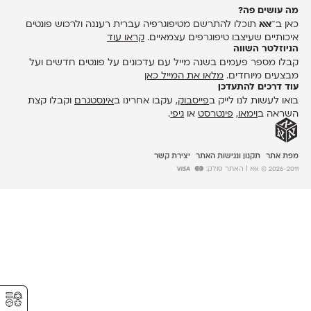
מה עושים פה?
כאן ב־
אאא
תוכלו להתרשם מטיפוגרפיה עברית רעננה ולרכוש פונטים
איכותיים שעיצבו טיפוגרפים עצמאיים.
קראו עוד
הניוזלטר השווה
קבלו מספר פעמים בשנה מייל עם עדכונים על פונטים חדשים ועל
מבצעים מיוחדים.
מלאו את המייל כאן
עוד דרכים להתעדכן
בואו לעשות לנו לייק ב
פייסבוק
, עקבו אחרינו ב
אינסטגרם
וקבלו קצת
השראה ב
וימאו
,
פינטרסט
או
גיפי
.
מפת אתר
תקנון ונגישות האתר
יצירת קשר
2026-2011 © אאא
| האתר סולק:
⚥︎