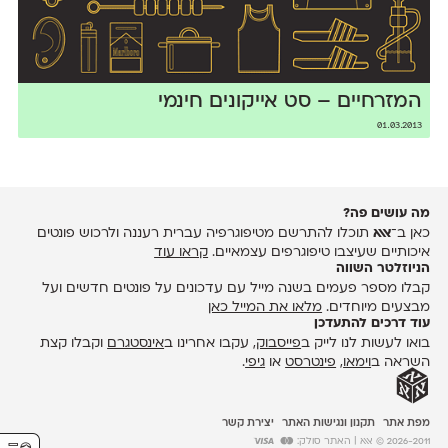
המזרחיים – סט אייקונים חינמי
01.03.2013
מה עושים פה?
כאן ב־
אאא
תוכלו להתרשם מטיפוגרפיה עברית רעננה ולרכוש פונטים
איכותיים שעיצבו טיפוגרפים עצמאיים.
קראו עוד
הניוזלטר השווה
קבלו מספר פעמים בשנה מייל עם עדכונים על פונטים חדשים ועל
מבצעים מיוחדים.
מלאו את המייל כאן
עוד דרכים להתעדכן
בואו לעשות לנו לייק ב
פייסבוק
, עקבו אחרינו ב
אינסטגרם
וקבלו קצת
השראה ב
וימאו
,
פינטרסט
או
גיפי
.
מפת אתר
תקנון ונגישות האתר
יצירת קשר
2026-2011 © אאא
| האתר סולק: