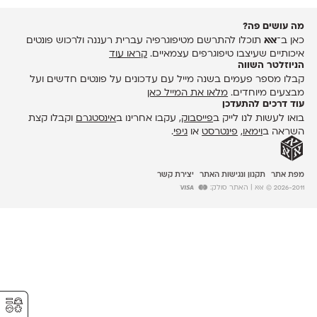
מה עושים פה?
כאן ב־
אאא
תוכלו להתרשם מטיפוגרפיה עברית רעננה ולרכוש פונטים
איכותיים שעיצבו טיפוגרפים עצמאיים.
קראו עוד
הניוזלטר השווה
קבלו מספר פעמים בשנה מייל עם עדכונים על פונטים חדשים ועל
מבצעים מיוחדים.
מלאו את המייל כאן
עוד דרכים להתעדכן
בואו לעשות לנו לייק ב
פייסבוק
, עקבו אחרינו ב
אינסטגרם
וקבלו קצת
השראה ב
וימאו
,
פינטרסט
או
גיפי
.
מפת אתר
תקנון ונגישות האתר
יצירת קשר
2026-2011 © אאא
| האתר סולק:
⚥︎