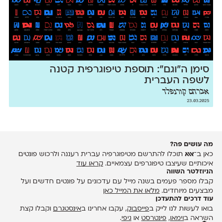
סימן ה״וגם״: תוספת טיפוגרפית קטנה
לשפה העברית
אברהם קורנפלד
23.03.2025
מה עושים פה?
כאן ב־
אאא
תוכלו להתרשם מטיפוגרפיה עברית רעננה ולרכוש פונטים
איכותיים שעיצבו טיפוגרפים עצמאיים.
קראו עוד
הניוזלטר השווה
קבלו מספר פעמים בשנה מייל עם עדכונים על פונטים חדשים ועל
מבצעים מיוחדים.
מלאו את המייל כאן
עוד דרכים להתעדכן
בואו לעשות לנו לייק ב
פייסבוק
, עקבו אחרינו ב
אינסטגרם
וקבלו קצת
השראה ב
וימאו
,
פינטרסט
או
גיפי
.