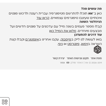
מה עושים פה?
כאן ב־
אאא
תוכלו להתרשם מטיפוגרפיה עברית רעננה ולרכוש פונטים
איכותיים שעיצבו טיפוגרפים עצמאיים.
קראו עוד
הניוזלטר השווה
קבלו מספר פעמים בשנה מייל עם עדכונים על פונטים חדשים ועל
מבצעים מיוחדים.
מלאו את המייל כאן
עוד דרכים להתעדכן
בואו לעשות לנו לייק ב
פייסבוק
, עקבו אחרינו ב
אינסטגרם
וקבלו קצת
השראה ב
וימאו
,
פינטרסט
או
גיפי
.
מפת אתר
תקנון ונגישות האתר
יצירת קשר
2026-2011 © אאא
| האתר סולק:
⚥︎