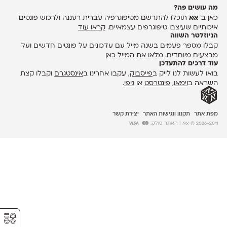
מה עושים פה?
כאן ב־
אאא
תוכלו להתרשם מטיפוגרפיה עברית רעננה ולרכוש פונטים
איכותיים שעיצבו טיפוגרפים עצמאיים.
קראו עוד
הניוזלטר השווה
קבלו מספר פעמים בשנה מייל עם עדכונים על פונטים חדשים ועל
מבצעים מיוחדים.
מלאו את המייל כאן
עוד דרכים להתעדכן
בואו לעשות לנו לייק ב
פייסבוק
, עקבו אחרינו ב
אינסטגרם
וקבלו קצת
השראה ב
וימאו
,
פינטרסט
או
גיפי
.
מפת אתר
תקנון ונגישות האתר
יצירת קשר
2026-2011 © אאא
| האתר סולק:
⚥︎