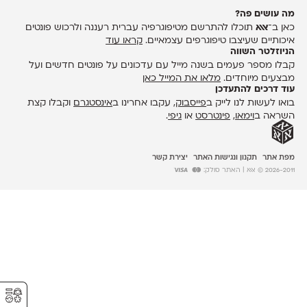
מה עושים פה?
כאן ב־
אאא
תוכלו להתרשם מטיפוגרפיה עברית רעננה ולרכוש פונטים
איכותיים שעיצבו טיפוגרפים עצמאיים.
קראו עוד
הניוזלטר השווה
קבלו מספר פעמים בשנה מייל עם עדכונים על פונטים חדשים ועל
מבצעים מיוחדים.
מלאו את המייל כאן
עוד דרכים להתעדכן
בואו לעשות לנו לייק ב
פייסבוק
, עקבו אחרינו ב
אינסטגרם
וקבלו קצת
השראה ב
וימאו
,
פינטרסט
או
גיפי
.
מפת אתר
תקנון ונגישות האתר
יצירת קשר
2026-2011 © אאא
| האתר סולק:
⚥︎