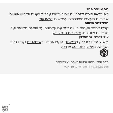
מה עושים פה?
כאן ב־
אאא
תוכלו להתרשם מטיפוגרפיה עברית רעננה ולרכוש פונטים
איכותיים שעיצבו טיפוגרפים עצמאיים.
קראו עוד
הניוזלטר השווה
קבלו מספר פעמים בשנה מייל עם עדכונים על פונטים חדשים ועל
מבצעים מיוחדים.
מלאו את המייל כאן
עוד דרכים להתעדכן
בואו לעשות לנו לייק ב
פייסבוק
, עקבו אחרינו ב
אינסטגרם
וקבלו קצת
השראה ב
וימאו
,
פינטרסט
או
גיפי
.
מפת אתר
תקנון ונגישות האתר
יצירת קשר
2026-2011 © אאא
| האתר סולק:
⚥︎