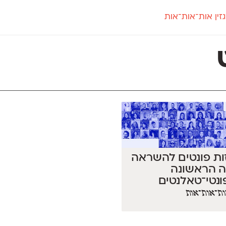
זין אות־אות־אות
חדש
חדש
יי
פלוני
קארמה
חדש
ט
פלוני יד
קדם סנס
פלוני מעוגל
קדם סריף
פונ
גל
פלוני צר
קרוואן
בואו 
מטרי
פעמון
שלוק
הפ
פריימריז
תעמולה
פרנק־רי
פרנק־רי צר
רזות פונטים להשראה
ה הראשונה
נטי־טאלנטים
ת־אות־אות