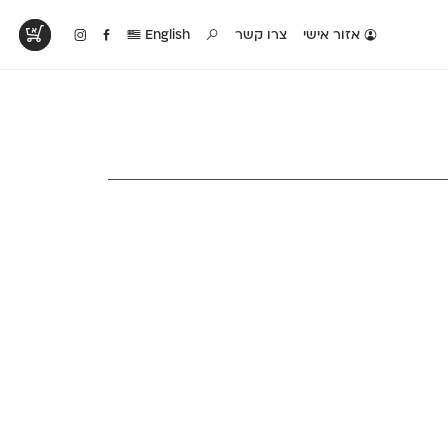
אזור אישי
צרו קשר
English
טים בפעולה
קטלוג להדפסה
טבלת השוואה
לראות עיצובים
לאלו שאוהבים לבחון
טבלה עם כל המאפיינים
פים שנעשו עם
פונטים על־גבי דף A4
של הפונטים שלנו זה
ונטים שלנו
לבן מולבן
לצד זה