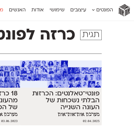
אות
אות
אות
אות
אות
הפונטים
עיצובים
שימושי
אודות
האנשים
מג
אות
אוונטה
אמביוולנטי קומפרסט
מוגרבי דיספל
אטלס
אמביוולנטי רחב
מוגרבי טקס
כרזה לפונט
תגית
אינדקס
אנומליה
מכמורת
אינדקס מונו
אסימון דו־לשוני
מכמורת מעו
אלמוני
אפק
מקומי
אלמוני צר
בר־לב
נוילנד
אמביוולנטי נורמל
גלוריה
סטנגה
אמביוולנטי צר
לוי
סינופסיס
פונטי־טאלנטים: הכרזות
18 כ
הבלתי נשכחות של
מהעונ
העונה השנייה
של הפו
מערכת אות־אות־אות
מערכת או
03.06.2023
02.04.2025