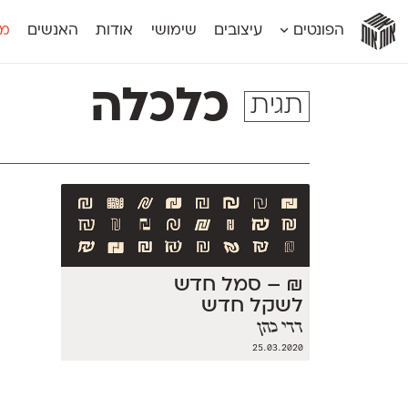
אות
אות
אות
אות
אות
הפונטים
עיצובים
שימושי
אודות
האנשים
מג
אות
אוונטה
אמביוולנטי קומפרסט
מוגרבי דיספל
אטלס
אמביוולנטי רחב
מוגרבי טקס
כלכלה
תגית
אינדקס
אנומליה
מכמורת
אינדקס מונו
אסימון דו־לשוני
מכמורת מעו
אלמוני
אפק
מקומי
אלמוני צר
בר־לב
נוילנד
אמביוולנטי נורמל
גלוריה
סטנגה
אמביוולנטי צר
לוי
סינופסיס
₪ – סמל חדש
לשקל חדש
דדי כהן
25.03.2020