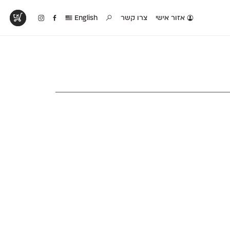
אזור אישי
צרו קשר
English
טים בפעולה
קטלוג להדפסה
טבלת השוואה
לראות עיצובים
לאלו שאוהבים לבחון
טבלה עם כל המאפיינים
פים שנעשו עם
פונטים על־גבי דף A4
של הפונטים שלנו זה
ונטים שלנו
לבן מולבן
לצד זה