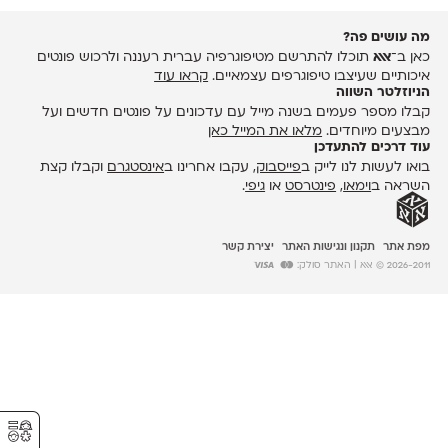
מה עושים פה?
כאן ב־
אאא
תוכלו להתרשם מטיפוגרפיה עברית רעננה ולרכוש פונטים
איכותיים שעיצבו טיפוגרפים עצמאיים.
קראו עוד
הניוזלטר השווה
קבלו מספר פעמים בשנה מייל עם עדכונים על פונטים חדשים ועל
מבצעים מיוחדים.
מלאו את המייל כאן
עוד דרכים להתעדכן
בואו לעשות לנו לייק ב
פייסבוק
, עקבו אחרינו ב
אינסטגרם
וקבלו קצת
השראה ב
וימאו
,
פינטרסט
או
גיפי
.
מפת אתר
תקנון ונגישות האתר
יצירת קשר
2026-2011 © אאא
| האתר סולק:
⚥︎