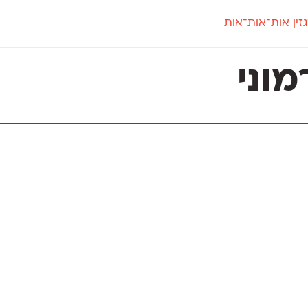
זין אות־אות־אות
חדש
חדש
יי
פלוני
קארמה
חדש
ט
פלוני יד
קדם סנס
וני
פלוני מעוגל
קדם סריף
פונ
גל
פלוני צר
קרוואן
בואו 
מטרי
פעמון
שלוק
הפ
פריימריז
תעמולה
פרנק־רי
פרנק־רי צר