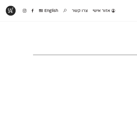
אזור אישי
צרו קשר
English
טים בפעולה
קטלוג להדפסה
טבלת השוואה
לראות עיצובים
לאלו שאוהבים לבחון
טבלה עם כל המאפיינים
פים שנעשו עם
פונטים על־גבי דף A4
של הפונטים שלנו זה
ונטים שלנו
לבן מולבן
לצד זה