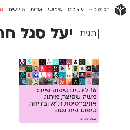
אות
אות
אות
אות
אות
הפונטים
עיצובים
שימושי
אודות
האנשים
מג
אות
אוונטה
אמביוולנטי קומפרסט
מוגרבי דיספל
אטלס
אמביוולנטי רחב
מוגרבי טקס
יעל סגל חרמ
תגית
אינדקס
אנומליה
מכמורת
אינדקס מונו
אסימון דו־לשוני
מכמורת מעו
אלמוני
אפק
מקומי
אלמוני צר
בר־לב
נוילנד
אמביוולנטי נורמל
גלוריה
סטנגה
אמביוולנטי צר
לוי
סינופסיס
16 לינקים טיפוגרפיים:
משה שפיצר, מיתוג
אוניברסיטת ת״א ובדיחה
טיפוגרפית גסה
27.01.2016