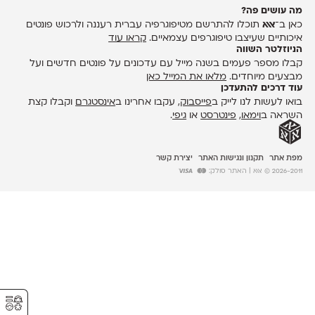
מה עושים פה?
כאן ב־
אאא
תוכלו להתרשם מטיפוגרפיה עברית רעננה ולרכוש פונטים
איכותיים שעיצבו טיפוגרפים עצמאיים.
קראו עוד
הניוזלטר השווה
קבלו מספר פעמים בשנה מייל עם עדכונים על פונטים חדשים ועל
מבצעים מיוחדים.
מלאו את המייל כאן
עוד דרכים להתעדכן
בואו לעשות לנו לייק ב
פייסבוק
, עקבו אחרינו ב
אינסטגרם
וקבלו קצת
השראה ב
וימאו
,
פינטרסט
או
גיפי
.
מפת אתר
תקנון ונגישות האתר
יצירת קשר
2026-2011 © אאא
| האתר סולק:
⚥︎