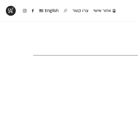
אזור אישי
צרו קשר
English
טים בפעולה
קטלוג להדפסה
טבלת השוואה
לראות עיצובים
לאלו שאוהבים לבחון
טבלה עם כל המאפיינים
פים שנעשו עם
פונטים על־גבי דף A4
של הפונטים שלנו זה
ונטים שלנו
לבן מולבן
לצד זה