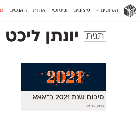
אות
אות
אות
אות
אות
הפונטים
עיצובים
שימושי
אודות
האנשים
מג
אות
אוונטה
אמביוולנטי קומפרסט
מוגרבי דיספל
אטלס
אמביוולנטי רחב
מוגרבי טקס
יונתן ליכט
תגית
אינדקס
אנומליה
מכמורת
אינדקס מונו
אסימון דו־לשוני
מכמורת מעו
אלמוני
אפק
מקומי
אלמוני צר
בר־לב
נוילנד
אמביוולנטי נורמל
גלוריה
סטנגה
אמביוולנטי צר
לוי
סינופסיס
סיכום שנת 2021 ב־אאא
30.12.2021