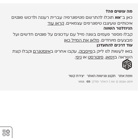
מה עושים פה?
כאן ב־
אאא
תוכלו להתרשם מטיפוגרפיה עברית רעננה ולרכוש פונטים
איכותיים שעיצבו טיפוגרפים עצמאיים.
קראו עוד
הניוזלטר השווה
קבלו מספר פעמים בשנה מייל עם עדכונים על פונטים חדשים ועל
מבצעים מיוחדים.
מלאו את המייל כאן
עוד דרכים להתעדכן
בואו לעשות לנו לייק ב
פייסבוק
, עקבו אחרינו ב
אינסטגרם
וקבלו קצת
השראה ב
וימאו
,
פינטרסט
או
גיפי
.
מפת אתר
תקנון ונגישות האתר
יצירת קשר
2026-2011 © אאא
| האתר סולק:
⚥︎