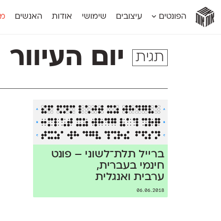
אות
אות
אות
אות
אות
הפונטים
עיצובים
שימושי
אודות
האנשים
מג
אות
אוונטה
אמביוולנטי קומפרסט
מוגרבי דיספל
אטלס
אמביוולנטי רחב
מוגרבי טקס
יום העיוור
תגית
אינדקס
אנומליה
מכמורת
אינדקס מונו
אסימון דו־לשוני
מכמורת מעו
אלמוני
אפק
מקומי
אלמוני צר
בר־לב
נוילנד
אמביוולנטי נורמל
גלוריה
סטנגה
אמביוולנטי צר
לוי
סינופסיס
ברייל תלת־לשוני – פונט
חינמי בעברית,
ערבית ואנגלית
06.06.2018