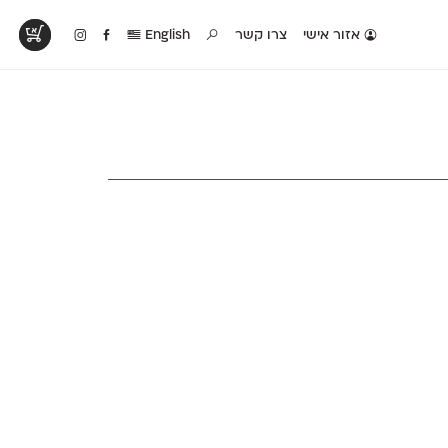
אזור אישי
צרו קשר
English
טים בפעולה
קטלוג להדפסה
טבלת השוואה
לראות עיצובים
לאלו שאוהבים לבחון
טבלה עם כל המאפיינים
פים שנעשו עם
פונטים על־גבי דף A4
של הפונטים שלנו זה
ונטים שלנו
לבן מולבן
לצד זה