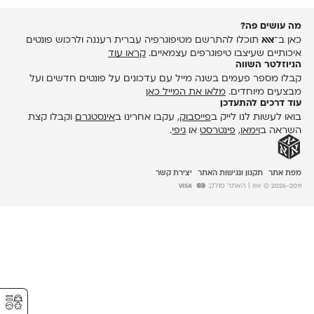
מה עושים פה?
כאן ב־
אאא
תוכלו להתרשם מטיפוגרפיה עברית רעננה ולרכוש פונטים
איכותיים שעיצבו טיפוגרפים עצמאיים.
קראו עוד
הניוזלטר השווה
קבלו מספר פעמים בשנה מייל עם עדכונים על פונטים חדשים ועל
מבצעים מיוחדים.
מלאו את המייל כאן
עוד דרכים להתעדכן
בואו לעשות לנו לייק ב
פייסבוק
, עקבו אחרינו ב
אינסטגרם
וקבלו קצת
השראה ב
וימאו
,
פינטרסט
או
גיפי
.
מפת אתר
תקנון ונגישות האתר
יצירת קשר
2026-2011 © אאא
| האתר סולק:
⚥︎