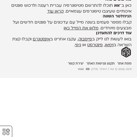
כאן ב־
אאא
תוכלו להתרשם מטיפוגרפיה עברית רעננה ולרכוש פונטים
איכותיים שעיצבו טיפוגרפים עצמאיים.
קראו עוד
הניוזלטר השווה
קבלו מספר פעמים בשנה מייל עם עדכונים על פונטים חדשים ועל
מבצעים מיוחדים.
מלאו את המייל כאן
עוד דרכים להתעדכן
בואו לעשות לנו לייק ב
פייסבוק
, עקבו אחרינו ב
אינסטגרם
וקבלו קצת
השראה ב
וימאו
,
פינטרסט
או
גיפי
.
מפת אתר
תקנון ונגישות האתר
יצירת קשר
2026-2011 © אאא
| האתר סולק:
⚥︎