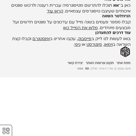
כאן ב־
אאא
תוכלו להתרשם מטיפוגרפיה עברית רעננה ולרכוש פונטים
איכותיים שעיצבו טיפוגרפים עצמאיים.
קראו עוד
הניוזלטר השווה
קבלו מספר פעמים בשנה מייל עם עדכונים על פונטים חדשים ועל
מבצעים מיוחדים.
מלאו את המייל כאן
עוד דרכים להתעדכן
בואו לעשות לנו לייק ב
פייסבוק
, עקבו אחרינו ב
אינסטגרם
וקבלו קצת
השראה ב
וימאו
,
פינטרסט
או
גיפי
.
מפת אתר
תקנון ונגישות האתר
יצירת קשר
2026-2011 © אאא
| האתר סולק:
⚥︎