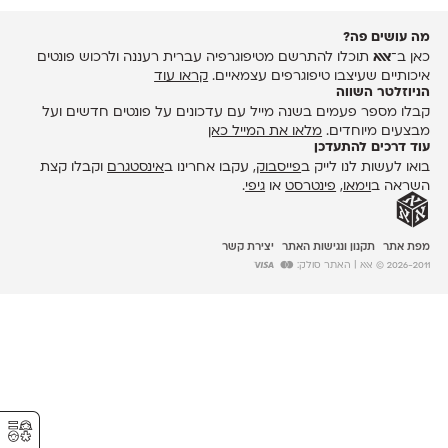
מה עושים פה?
כאן ב־
אאא
תוכלו להתרשם מטיפוגרפיה עברית רעננה ולרכוש פונטים
איכותיים שעיצבו טיפוגרפים עצמאיים.
קראו עוד
הניוזלטר השווה
קבלו מספר פעמים בשנה מייל עם עדכונים על פונטים חדשים ועל
מבצעים מיוחדים.
מלאו את המייל כאן
עוד דרכים להתעדכן
בואו לעשות לנו לייק ב
פייסבוק
, עקבו אחרינו ב
אינסטגרם
וקבלו קצת
השראה ב
וימאו
,
פינטרסט
או
גיפי
.
מפת אתר
תקנון ונגישות האתר
יצירת קשר
2026-2011 © אאא
| האתר סולק:
⚥︎