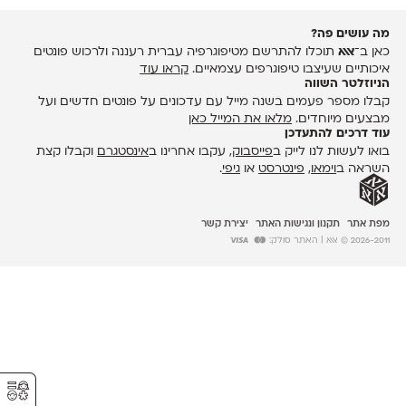
מה עושים פה?
כאן ב־
אאא
תוכלו להתרשם מטיפוגרפיה עברית רעננה ולרכוש פונטים
איכותיים שעיצבו טיפוגרפים עצמאיים.
קראו עוד
הניוזלטר השווה
קבלו מספר פעמים בשנה מייל עם עדכונים על פונטים חדשים ועל
מבצעים מיוחדים.
מלאו את המייל כאן
עוד דרכים להתעדכן
בואו לעשות לנו לייק ב
פייסבוק
, עקבו אחרינו ב
אינסטגרם
וקבלו קצת
השראה ב
וימאו
,
פינטרסט
או
גיפי
.
מפת אתר
תקנון ונגישות האתר
יצירת קשר
2026-2011 © אאא
| האתר סולק:
⚥︎