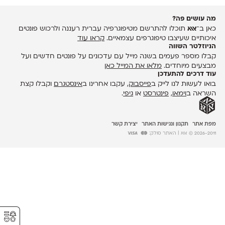
מה עושים פה?
כאן ב־
אאא
תוכלו להתרשם מטיפוגרפיה עברית רעננה ולרכוש פונטים
איכותיים שעיצבו טיפוגרפים עצמאיים.
קראו עוד
הניוזלטר השווה
קבלו מספר פעמים בשנה מייל עם עדכונים על פונטים חדשים ועל
מבצעים מיוחדים.
מלאו את המייל כאן
עוד דרכים להתעדכן
בואו לעשות לנו לייק ב
פייסבוק
, עקבו אחרינו ב
אינסטגרם
וקבלו קצת
השראה ב
וימאו
,
פינטרסט
או
גיפי
.
מפת אתר
תקנון ונגישות האתר
יצירת קשר
2026-2011 © אאא
| האתר סולק:
⚥︎