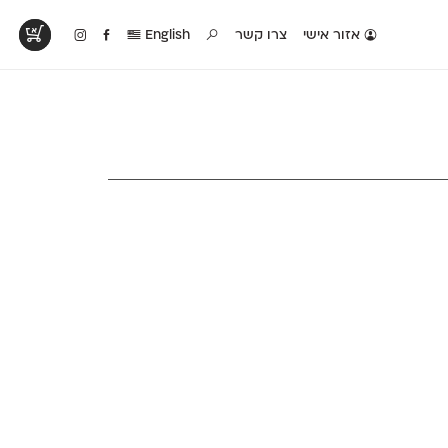
אזור אישי
צרו קשר
English
טים בפעולה
קטלוג להדפסה
טבלת השוואה
לראות עיצובים
לאלו שאוהבים לבחון
טבלה עם כל המאפיינים
פים שנעשו עם
פונטים על־גבי דף A4
של הפונטים שלנו זה
ונטים שלנו
לבן מולבן
לצד זה