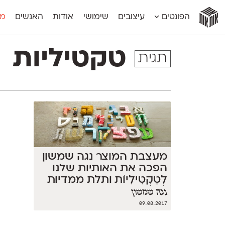
אות
אות
אות
אות
אות
הפונטים
עיצובים
שימושי
אודות
האנשים
מג
אות
אוונטה
אמביוולנטי קומפרסט
מוגרבי דיספל
אטלס
אמביוולנטי רחב
מוגרבי טקס
טקטיליות
תגית
אינדקס
אנומליה
מכמורת
אינדקס מונו
אסימון דו־לשוני
מכמורת מעו
אלמוני
אפק
מקומי
אלמוני צר
בר־לב
נוילנד
אמביוולנטי נורמל
גלוריה
סטנגה
אמביוולנטי צר
לוי
סינופסיס
מעצבת המוצר נגה שמשון
הפכה את האותיות שלנו
לְטַקְטִילִיוֹת ותלת ממדיות
נגה שמשון
09.08.2017